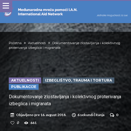
Početna
Aktuelnosti
Dokumentovanje zlostavljanja i kolektivnog
proterivanja izbeglica i migranata
AKTUELNOSTI
IZBEGLIŠTVO, TRAUMA I TORTURA
PUBLIKACIJE
Dokumentovanje zlostavljanja i kolektivnog proterivanja
izbeglica i migranata
Objavljeno pre
16. avgust 2018.
6 sekundi čitanja
0
0
661