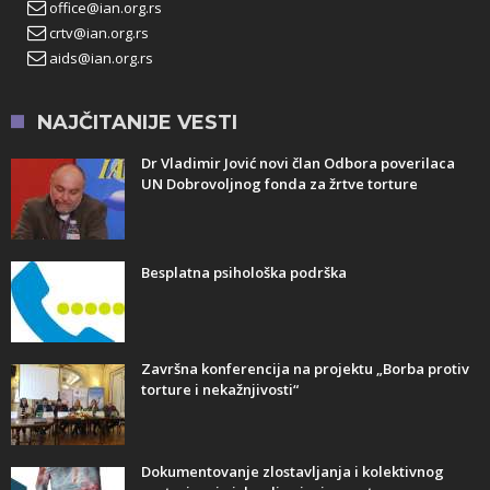
office@ian.org.rs
crtv@ian.org.rs
aids@ian.org.rs
NAJČITANIJE VESTI
Dr Vladimir Jović novi član Odbora poverilaca
UN Dobrovoljnog fonda za žrtve torture
Besplatna psihološka podrška
Završna konferencija na projektu „Borba protiv
torture i nekažnjivosti“
Dokumentovanje zlostavljanja i kolektivnog