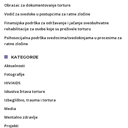
Obrazac za dokumentovanje torture
Vodič za svedoke u postupcima za ratne zločine
Finansijska podrška za održavanje i jačanje sveobuhvatne
rehabilitacije za osobe koje su preživele torturu
Psihosocijalna podrška svedocima/svedokinjama u procesima za
ratne zločine
KATEGORIJE
Aktuelnosti
Fotografije
HIV/AIDS
Iskustva žrtava torture
Izbeglištvo, trauma i tortura
Media
Mentalno zdravlje
Projekti