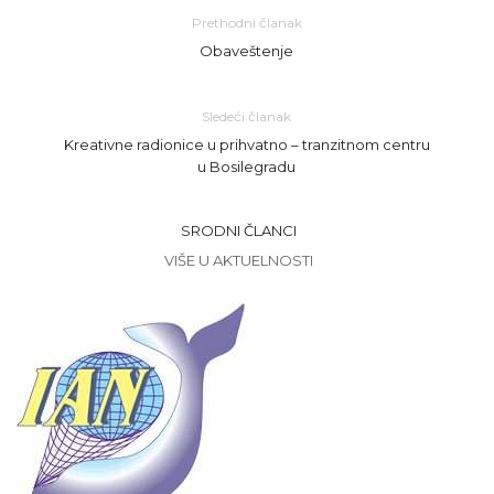
Prethodni članak
Obaveštenje
Sledeći članak
Kreativne radionice u prihvatno – tranzitnom centru
u Bosilegradu
SRODNI ČLANCI
VIŠE U AKTUELNOSTI