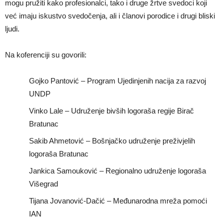
mogu pružiti kako profesionalci, tako i druge žrtve svedoci koji
već imaju iskustvo svedočenja, ali i članovi porodice i drugi bliski
ljudi.
Na koferenciji su govorili:
Gojko Pantović – Program Ujedinjenih nacija za razvoj
UNDP
Vinko Lale – Udruženje bivših logoraša regije Birač
Bratunac
Sakib Ahmetović – Bošnjačko udruženje preživjelih
logoraša Bratunac
Jankica Samouković – Regionalno udruženje logoraša
Višegrad
Tijana Jovanović-Dačić – Međunarodna mreža pomoći
IAN