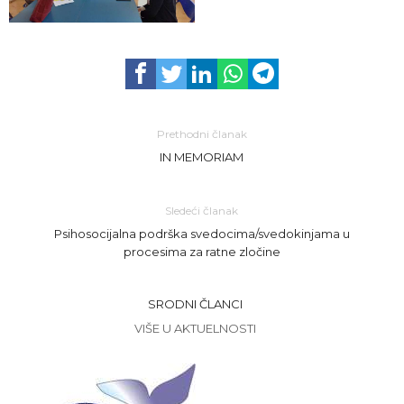
Prethodni članak
IN MEMORIAM
Sledeći članak
Psihosocijalna podrška svedocima/svedokinjama u
procesima za ratne zločine
SRODNI ČLANCI
VIŠE U AKTUELNOSTI