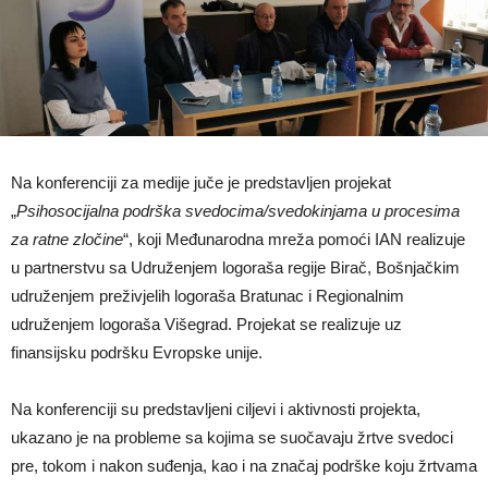
Na konferenciji za medije juče je predstavljen projekat
„
Psihosocijalna podrška svedocima/svedokinjama u procesima
za ratne zločine
“, koji Međunarodna mreža pomoći IAN realizuje
u partnerstvu sa Udruženjem logoraša regije Birač, Bošnjačkim
udruženjem preživjelih logoraša Bratunac i Regionalnim
udruženjem logoraša Višegrad. Projekat se realizuje uz
finansijsku podršku Evropske unije.
Na konferenciji su predstavljeni ciljevi i aktivnosti projekta,
ukazano je na probleme sa kojima se suočavaju žrtve svedoci
pre, tokom i nakon suđenja, kao i na značaj podrške koju žrtvama