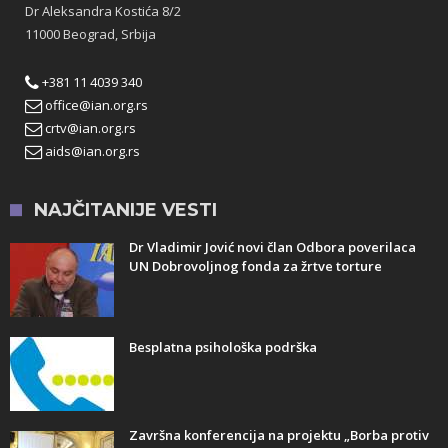
Dr Aleksandra Kostića 8/2
11000 Beograd, Srbija
+381 11 4039 340
office@ian.org.rs
crtv@ian.org.rs
aids@ian.org.rs
NAJČITANIJE VESTI
Dr Vladimir Jović novi član Odbora poverilaca
UN Dobrovoljnog fonda za žrtve torture
Besplatna psihološka podrška
Završna konferencija na projektu „Borba protiv