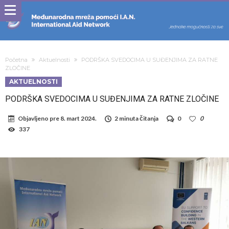
Početna
Aktuelnosti
PODRŠKA SVEDOCIMA U SUĐENJIMA ZA RATNE
ZLOČINE
AKTUELNOSTI
PODRŠKA SVEDOCIMA U SUĐENJIMA ZA RATNE ZLOČINE
Objavljeno pre
8. mart 2024.
2 minuta čitanja
0
0
337