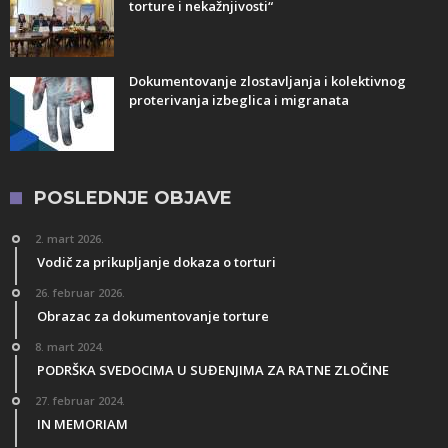
torture i nekažnjivosti“
Dokumentovanje zlostavljanja i kolektivnog
proterivanja izbeglica i migranata
POSLEDNJE OBJAVE
2. mart 2026.
Vodič za prikupljanje dokaza o torturi
26. februar 2026.
Obrazac za dokumentovanje torture
8. mart 2024.
PODRŠKA SVEDOCIMA U SUĐENJIMA ZA RATNE ZLOČINE
27. februar 2024.
IN MEMORIAM