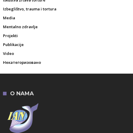
Iskustva žrtava torture
Izbeglištvo, trauma i tortura
Media
Mentalno zdravlje
Projekti
Publikacije
Video
Некатегоризовано
O NAMA