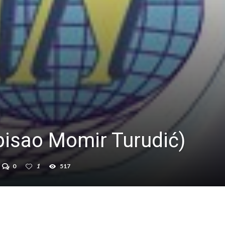
napisao Momir Turudić)
0
1
517