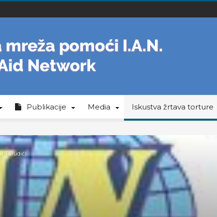
Publikacije
Media
Iskustva žrtava torture
ir Turudić)