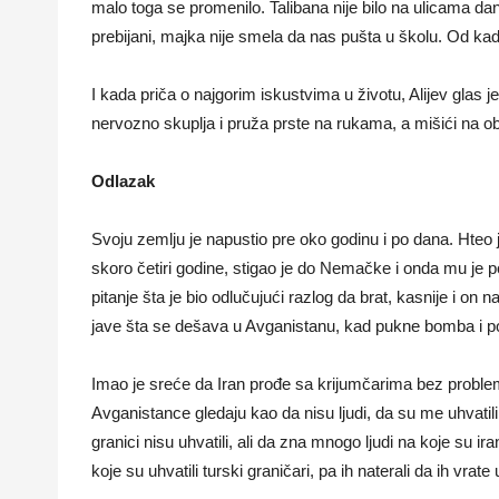
malo toga se promenilo. Talibana nije bilo na ulicama danju, 
prebijani, majka nije smela da nas pušta u školu. Od k
I kada priča o najgorim iskustvima u životu, Alijev glas
nervozno skuplja i pruža prste na rukama, a mišići na 
Odlazak
Svoju zemlju je napustio pre oko godinu i po dana. Hteo je
skoro četiri godine, stigao je do Nemačke i onda mu je 
pitanje šta je bio odlučujući razlog da brat, kasnije i o
jave šta se dešava u Avganistanu, kad pukne bomba i po
Imao je sreće da Iran prođe sa krijumčarima bez problema,
Avganistance gledaju kao da nisu ljudi, da su me uhvatili
granici nisu uhvatili, ali da zna mnogo ljudi na koje su i
koje su uhvatili turski graničari, pa ih naterali da ih vrate 