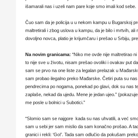
išamarali nas i uzeli nam pare koje smo imali kod sebe.
Čuo sam da je policija u u nekom kampu u Bugarskoj pre 
maltretirali i zbog uslova u kampu, da je bilo i mrtvih, a
dovoljno novca, platio je krijumčaru i prešao u Srbiju, p
Na novim granicama:
“Niko me ovde nije maltretirao ni
to nije sve u životu, nisam prešao ovoliki i ovakav put d
sam se prvo na one liste za legalan prelazak u Mađarsku
sam probao ilegalno preko Mađarske. Četiri puta su nas 
pendrecima po nogama, ponekad po glavi, dok su nas teral
zaplaše, nekad da ujedu. Mene je jedan ujeo.” (pokazuje 
me posle u bolnici u Subotici.”
“Slomio sam se najgore kada su nas uhvatili, a već smo 
sam u sebi jer sam mislio da sam konačno prošao. A tada
granici i rekli: ‘Go!’. Tada sam odlučio da pokušam prek