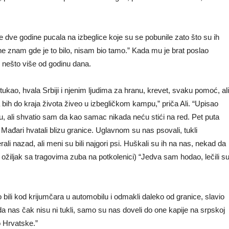
dve godine pucala na izbeglice koje su se pobunile zato što su ih
li ne znam gde je to bilo, nisam bio tamo.” Kada mu je brat poslao
re nešto više od godinu dana.
 tukao, hvala Srbiji i njenim ljudima za hranu, krevet, svaku pomoć, ali
a bih do kraja života živeo u izbegličkom kampu,” priča Ali. “Upisao
, ali shvatio sam da kao samac nikada neću stići na red. Pet puta
Mađari hvatali blizu granice. Uglavnom su nas psovali, tukli
i nazad, ali meni su bili najgori psi. Huškali su ih na nas, nekad da
ožiljak sa tragovima zuba na potkolenici) “Jedva sam hodao, lečili s
bili kod krijumčara u automobilu i odmakli daleko od granice, slavio
 nas čak nisu ni tukli, samo su nas doveli do one kapije na srpskoj
o Hrvatske.”