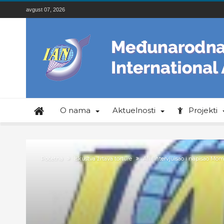
avgust 07, 2026
O nama
Aktuelnosti
Projekti
Početna
Iskustva žrtava torture
Ali (Intervjuisao i napisao Mom