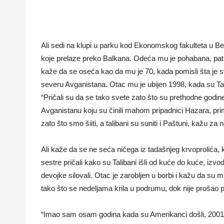
Ali sedi na klupi u parku kod Ekonomskog fakulteta u
koje prelaze preko Balkana. Odeća mu je pohabana, patik
kaže da se oseća kao da mu je 70, kada pomisli šta je s
severu Avganistana. Otac mu je ubijen 1998, kada su Tali
“Pričali su da se tako svete zato što su prethodne god
Avganistanu koju su činili mahom pripadnici Hazara, prim
zato što smo šiiti, a talibani su suniti i Paštuni, kažu z
Ali kaže da se ne seća ničega iz tadašnjeg krvoprolića, k
sestre pričali kako su Talibani išli od kuće do kuće, izvo
devojke silovali. Otac je zarobljen u borbi i kažu da su m
tako što se nedeljama krila u podrumu, dok nije prošao prv
“Imao sam osam godina kada su Amerikanci došli, 2001, s