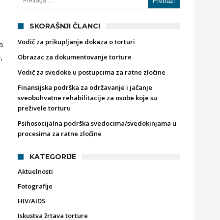
SKORAŠNJI ČLANCI
Vodič za prikupljanje dokaza o torturi
a
Obrazac za dokumentovanje torture
,
Vodič za svedoke u postupcima za ratne zločine
Finansijska podrška za održavanje i jačanje
sveobuhvatne rehabilitacije za osobe koje su
preživele torturu
Psihosocijalna podrška svedocima/svedokinjama u
procesima za ratne zločine
KATEGORIJE
Aktuelnosti
Fotografije
HIV/AIDS
Iskustva žrtava torture