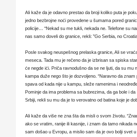
Ali kaže da je odavno prestao da broji koliko puta je po
jedno bezbrojne noći provedene u šumama pored granice, 
policije… “Nekad su me tukli, nekada ne. Telefone su na
nas samo doveli do granice, rekli: ”Go Serbia, no Croatia”,
Posle svakog neuspešnog prelaska granice, Ali se vraćao
meseca. Tada mu je rečeno da je izbrisan sa spiska stana
će negde ići. Priča ravnodušno da se ne ljuti, da su mu n
kampa duže nego što je dozvoljeno. “Naravno da znam p
spava od kada nije u kampu, sleže ramenima i neodređe
Pominje da ima problema sa bubrezima, da ga bole i da p
Srbiji, rekli su mu da je to verovatno od batina koje je d
Ali kaže da više ne zna šta da misli o svom životu. “Z
ako se vratim, ranije ili kasnije, i znam da tamo nikada n
sam došao u Evropu, a mislio sam da je ovo bolji svet u