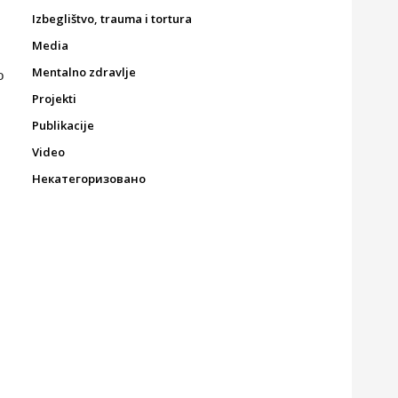
Izbeglištvo, trauma i tortura
Media
Mentalno zdravlje
o
Projekti
Publikacije
Video
Некатегоризовано