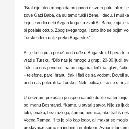
“Brat nije hteo mnogo da mi govori o svom putu, ali mi j
zove Gazi Baba, da su tamo tukli i žene, i decu, i muškarc
koju je vodio neki Avgan koga su zvali Ali Baba, koja je 
bi poslale otkup. Zbog svega toga, i zato što se bojim
Turske idem dalje preko Bugarske.”
Ali je četiri puta pokušao da uđe u Bugarsku. U prva tri p
vrati u Tursku. “Bilo nas je mnogo u grupi, 20-30 ljudi, s
Tukli su nas pendrecima po nogama, leđima, glavi, šutira
– telefone, pare, hranu, čak i flašice sa vodom. Doveli
onda nas poterali ka Turskoj. Neki policajci su se smejali
U četvrtom pokušaju je uspeo da uđe dublje na teritoriju B
po imenu Bosmanci. “Kamp, u stvari zatvor. Nije za ljude
tukli, onako, bez razloga, šamar, pesnica, ako tražiš n
Voena Rampa. “I to je bilo kao logor, ali makar se moglo
prodavnice samo sa jednim zemljakom, Avganistancem, pa