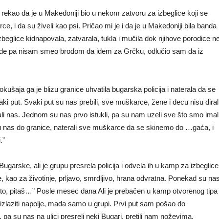
e rekao da je u Makedoniji bio u nekom zatvoru za izbeglice koji se
e, i da su živeli kao psi. Pričao mi je i da je u Makedoniji bila banda
izbeglice kidnapovala, zatvarala, tukla i mučila dok njihove porodice n
 vode pa nisam smeo brodom da idem za Grčku, odlučio sam da iz
okušaja ga je blizu granice uhvatila bugarska policija i naterala da se
vaki put. Svaki put su nas prebili, sve muškarce, žene i decu nisu dirali
li nas. Jednom su nas prvo istukli, pa su nam uzeli sve što smo imal
 su nas do granice, naterali sve muškarce da se skinemo do …gaća, i
.”
ugarske, ali je grupu presrela policija i odvela ih u kamp za izbeglice
, kao za životinje, prljavo, smrdljivo, hrana odvratna. Ponekad su na
ešto, pitaš…” Posle mesec dana Ali je prebačen u kamp otvorenog tipa
 izlaziti napolje, mada samo u grupi. Prvi put sam pošao do
 su nas na ulici presreli neki Bugari, pretili nam noževima,