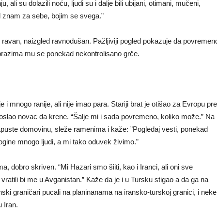
ali su dolazili noću, ljudi su i dalje bili ubijani, otimani, mučeni,
ad znam za sebe, bojim se svega.”
 je ravan, naizgled ravnodušan. Pažljiviji pogled pokazuje da povremen
obrazima mu se ponekad nekontrolisano grče.
 i mnogo ranije, ali nije imao para. Stariji brat je otišao za Evropu pre
poslao novac da krene. “Šalje mi i sada povremeno, koliko može.” Na
n napuste domovinu, sleže ramenima i kaže: ”Pogledaj vesti, ponekad
gine mnogo ljudi, a mi tako oduvek živimo.”
 dobro skriven. “Mi Hazari smo šiiti, kao i Iranci, ali oni sve
 vratili bi me u Avganistan.” Kaže da je i u Tursku stigao a da ga na
ranski graničari pucali na planinanama na iransko-turskoj granici, i neke
u Iran.