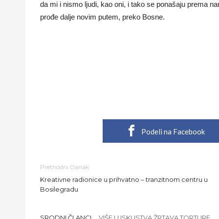
da mi i nismo ljudi, kao oni, i tako se ponašaju prema
prođe dalje novim putem, preko Bosne.
Podeli na Facebook
Prethodni članak
Kreativne radionice u prihvatno – tranzitnom centru u
Bosilegradu
SRODNI ČLANCI
VIŠE U ISKUSTVA ŽRTAVA TORTURE