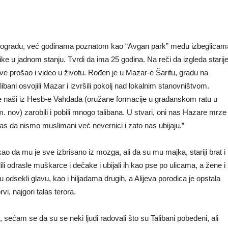
 Beogradu, već godinama poznatom kao “Avgan park” među izbeglicam
e u jadnom stanju. Tvrdi da ima 25 godina. Na reči da izgleda starije
ve prošao i video u životu. Rođen je u Mazar-e Šarifu, gradu na
bani osvojili Mazar i izvršili pokolj nad lokalnim stanovništvom.
ine naši iz Hesb-e Vahdada (oružane formacije u građanskom ratu u
. nov) zarobili i pobili mnogo talibana. U stvari, oni nas Hazare mrze
a nas da nismo muslimani već nevernici i zato nas ubijaju.”
ao da mu je sve izbrisano iz mozga, ali da su mu majka, stariji brat i
dili odrasle muškarce i dečake i ubijali ih kao pse po ulicama, a žene i
u odsekli glavu, kao i hiljadama drugih, a Alijeva porodica je opstala
i, najgori talas terora.
ećam se da su se neki ljudi radovali što su Talibani pobeđeni, ali