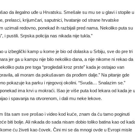
kušao da ilegalno uđe u Hrvatsku. Smešale su mu se u glavi i stopile u
prelasci, krijumčari, saputnici, hvatanje od strane hrvatske
m uzimali redovno, ponekad ih razbijali pred nama. Nekoliko puta su
 i pustili. Srpska policija nas nikada nije tukla.”
 u izbeglički kamp u kome je bio od dolaska u Srbiju, sve do pre tri
ra jer ga u kampu nije bilo nekoliko dana, a nije nikome ni rekao da
ekoliko puta pre toga “progledali kroz prste” kada je ostajao van
ravila, ali moram da pokušavam da prođem dalje.” Na pitanje gde
no pokazuje ka parku i njegovoj okolini. “Svuda… Snalazim se.”
onekad ima krvi u mokraći. Išao je više puta kod lekara od kada je 
obijao i spavanja na otvorenom, i dali mu neke lekove.
nam šta sam sve prošao i video kod kuće, znam da ću tamo poginuti
eće biti bolje. Ali nikada do sada nisam dobio toliko batina kao od kad
 kome ću živeti kao čovek. Čini mi se da mnogi ovde u Evropi misle