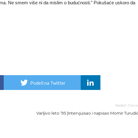
 nama. Ne smem više ni da mislim o budućnosti.” Pokušaće uskoro da
Podeli na Twitter
Sledeći član
Varljivo leto ’95 (Intervjuisao i napisao Momir Turudić