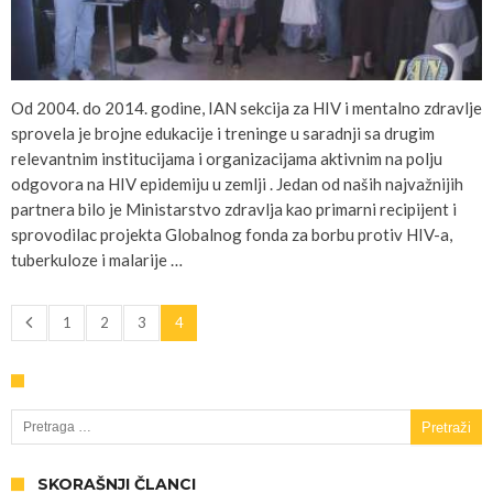
Od 2004. do 2014. godine, IAN sekcija za HIV i mentalno zdravlje
sprovela je brojne edukacije i treninge u saradnji sa drugim
relevantnim institucijama i organizacijama aktivnim na polju
odgovora na HIV epidemiju u zemlji . Jedan od naših najvažnijih
partnera bilo je Ministarstvo zdravlja kao primarni recipijent i
sprovodilac projekta Globalnog fonda za borbu protiv HIV-a,
tuberkuloze i malarije …
1
2
3
4
Pretraga za:
SKORAŠNJI ČLANCI