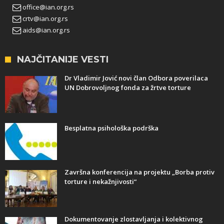
office@ian.org.rs
crtv@ian.org.rs
aids@ian.org.rs
NAJČITANIJE VESTI
Dr Vladimir Jović novi član Odbora poverilaca
UN Dobrovoljnog fonda za žrtve torture
Besplatna psihološka podrška
Završna konferencija na projektu „Borba protiv
torture i nekažnjivosti“
Dokumentovanje zlostavljanja i kolektivnog