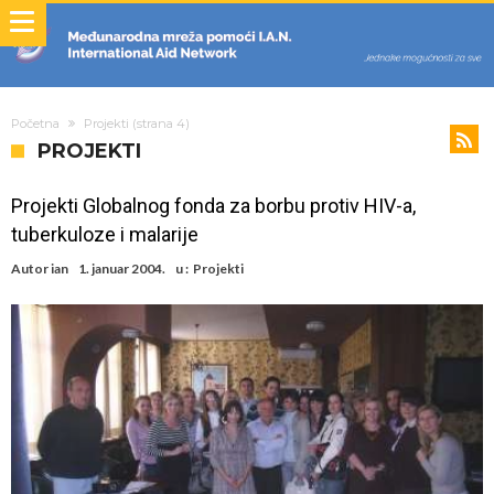
Početna
Projekti
(strana 4)
PROJEKTI
Projekti Globalnog fonda za borbu protiv HIV-a,
tuberkuloze i malarije
Autor
ian
1. januar 2004.
u :
Projekti