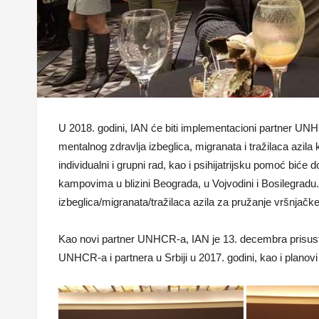
U 2018. godini, IAN će biti implementacioni partner UN
mentalnog zdravlja izbeglica, migranata i tražilaca azila 
individualni i grupni rad, kao i psihijatrijsku pomoć bić
kampovima u blizini Beograda, u Vojvodini i Bosilegradu
izbeglica/migranata/tražilaca azila za pružanje vršnja
Kao novi partner UNHCR-a, IAN je 13. decembra prisustv
UNHCR-a i partnera u Srbiji u 2017. godini, kao i planov