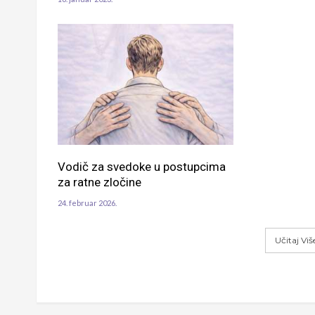
Vodič za svedoke u postupcima
za ratne zločine
24. februar 2026.
Učitaj Vi