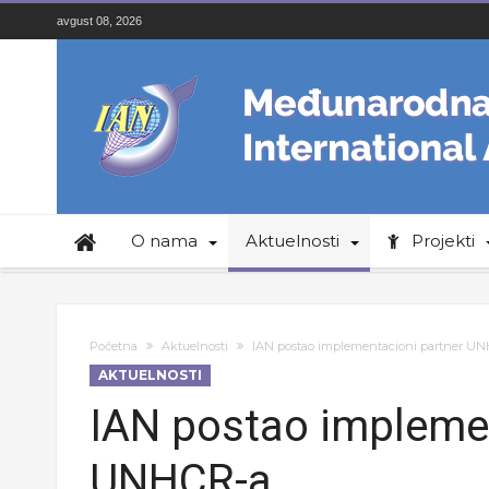
avgust 08, 2026
O nama
Aktuelnosti
Projekti
Početna
Aktuelnosti
IAN postao implementacioni partner U
AKTUELNOSTI
IAN postao implemen
UNHCR-a