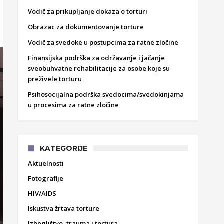
Vodič za prikupljanje dokaza o torturi
Obrazac za dokumentovanje torture
Vodič za svedoke u postupcima za ratne zločine
Finansijska podrška za održavanje i jačanje
sveobuhvatne rehabilitacije za osobe koje su
preživele torturu
Psihosocijalna podrška svedocima/svedokinjama
u procesima za ratne zločine
KATEGORIJE
Aktuelnosti
Fotografije
HIV/AIDS
Iskustva žrtava torture
Izbeglištvo, trauma i tortura