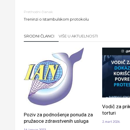
Prethodni članak
Treninzi o Istambulskom protokolu
SRODNI ČLANCI
VIŠE U AKTUELNOSTI
Vodič za pri
torturi
Poziv za podnošenje ponuda za
pružaoce zdravstvenih usluga
2. mart 2026.
16. januar 2023.