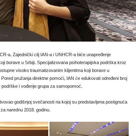
HCR-a. Zajednički cilj IAN-a i UNHCR-a biće unapređenje
koji borave u Srbiji. Specijalizovana psihoterapijska podrška kroz
e dostupne visoko traumatizovanim klijentima koji borave u
. Pored pružanja direktne pomoći, IAN će edukovati određeni broj
čke podrške i vođenje grupa za samopomoć.
ovao godišnjoj svečanosti na kojoj su predstavljena postignuća
i za narednu 2018. godinu.