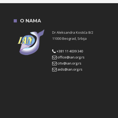
O NAMA
Dr Aleksandra Kostića 8/2
11000 Beograd, Srbija
+381 11 4039 340
office@ian.org.rs
crtv@ian.org.rs
aids@ian.org.rs