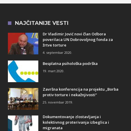
NAJČITANIJE VESTI
Dr Vladimir Jović novi član Odbora
poverilaca UN Dobrovoljnog fonda za
žrtve torture
4. septembar 2020.
Besplatna psihološka podrška
19. mart 2020.
Završna konferencija na projektu „Borba
protiv torture i nekažnjivosti“
25. novembar 2019.
Dokumentovanje zlostavljanja i
kolektivnog proterivanja izbeglica i
migranata