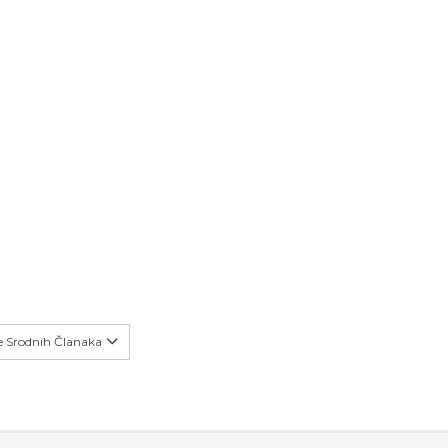
še Srodnih Članaka