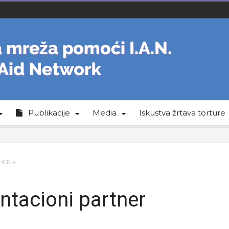
Publikacije
Media
Iskustva žrtava torture
NHCR-a
tacioni partner