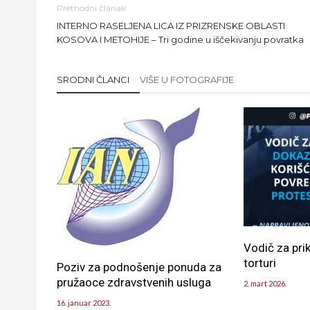
Prethodni članak
INTERNO RASELJENA LICA IZ PRIZRENSKE OBLASTI
KOSOVA I METOHIJE – Tri godine u iščekivanju povratka
SRODNI ČLANCI
VIŠE U FOTOGRAFIJE
Vodič za pri
torturi
Poziv za podnošenje ponuda za
pružaoce zdravstvenih usluga
2. mart 2026.
16. januar 2023.