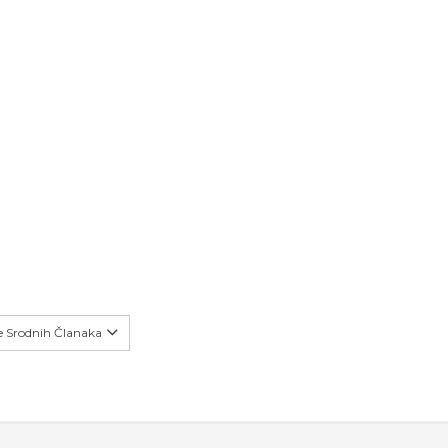
še Srodnih Članaka