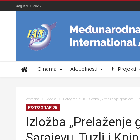
avgust 07, 2026
O nama
Aktuelnosti
Projekti
Početna
Media
Fotografije
Izložba „Prelaženje granica“ u B
FOTOGRAFIJE
Izložba „Prelaženje 
Sarajevu, Tuzli i Kni