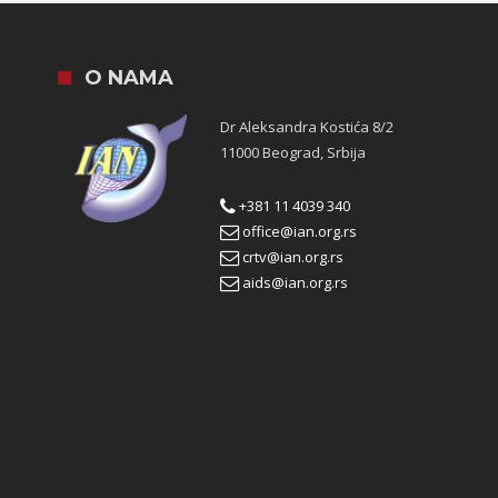
O NAMA
Dr Aleksandra Kostića 8/2
11000 Beograd, Srbija
+381 11 4039 340
office@ian.org.rs
crtv@ian.org.rs
aids@ian.org.rs