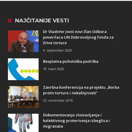
NAJČITANIJE VESTI
Dr Vladimir Jović novi član Odbora
poverilaca UN Dobrovoljnog fonda za
žrtve torture
4. septembar 2020.
Besplatna psihološka podrška
19. mart 2020.
Završna konferencija na projektu „Borba
protiv torture i nekažnjivosti“
25. novembar 2019.
Dokumentovanje zlostavljanja i
kolektivnog proterivanja izbeglica i
migranata