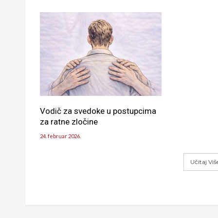
Vodič za svedoke u postupcima
za ratne zločine
24. februar 2026.
Učitaj Vi