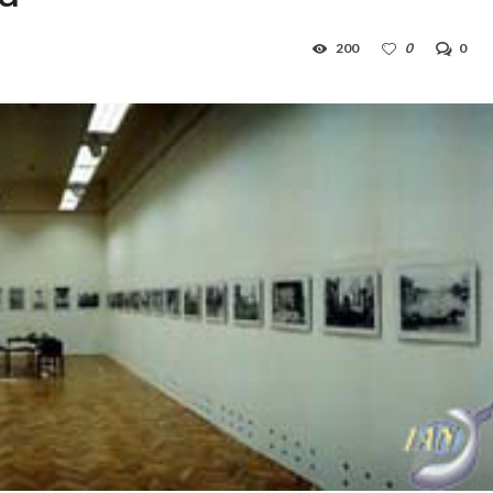
200
0
0