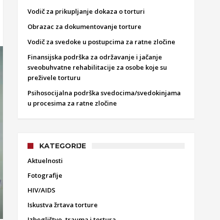
Vodič za prikupljanje dokaza o torturi
Obrazac za dokumentovanje torture
Vodič za svedoke u postupcima za ratne zločine
Finansijska podrška za održavanje i jačanje
sveobuhvatne rehabilitacije za osobe koje su
preživele torturu
Psihosocijalna podrška svedocima/svedokinjama
u procesima za ratne zločine
KATEGORIJE
Aktuelnosti
Fotografije
HIV/AIDS
Iskustva žrtava torture
Izbeglištvo, trauma i tortura