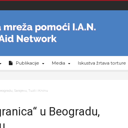
Publikacije
Media
Iskustva žrtava torture
eogradu, Sarajevu, Tuzli i Kninu
granica“ u Beogradu,
nu