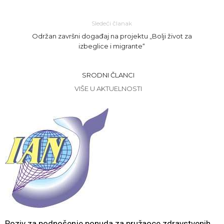
Sledeći članak
Održan završni događaj na projektu „Bolji život za
izbeglice i migrante“
SRODNI ČLANCI
VIŠE U AKTUELNOSTI
Poziv za podnošenje ponuda za pružaoce zdravstvenih