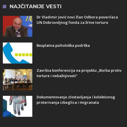
NAJČITANIJE VESTI
Dr Vladimir Jović novi član Odbora poverilaca
UN Dobrovoljnog fonda za žrtve torture
Besplatna psihološka podrška
Završna konferencija na projektu „Borba protiv
torture i nekažnjivosti“
Dokumentovanje zlostavljanja i kolektivnog
proterivanja izbeglica i migranata