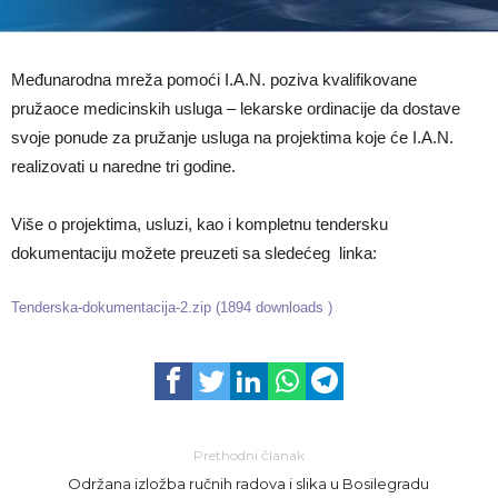
Međunarodna mreža pomoći I.A.N. poziva kvalifikovane
pružaoce medicinskih usluga – lekarske ordinacije da dostave
svoje ponude za pružanje usluga na projektima koje će I.A.N.
realizovati u naredne tri godine.
Više o projektima, usluzi, kao i kompletnu tendersku
dokumentaciju možete preuzeti sa sledećeg linka:
Tenderska-dokumentacija-2.zip (1894 downloads )
Prethodni članak
Održana izložba ručnih radova i slika u Bosilegradu