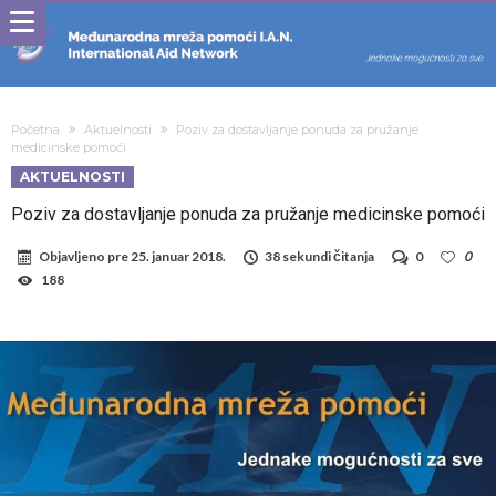
Početna
Aktuelnosti
Poziv za dostavljanje ponuda za pružanje
medicinske pomoći
AKTUELNOSTI
Poziv za dostavljanje ponuda za pružanje medicinske pomoći
Objavljeno pre
25. januar 2018.
38 sekundi čitanja
0
0
188