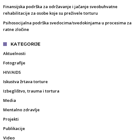
Finansijska podrška za održavanje i jačanje sveobuhvatne
rehabilitacije za osobe koje su preživele torturu
Psihosocijalna podrška svedocima/svedokinjama u procesima za
ratne zločine
KATEGORIJE
Aktuelnosti
Fotografije
HIV/AIDS
Iskustva žrtava torture
Izbeglištvo, trauma i tortura
Media
Mentalno zdravlje
Projekti
Publikacije
Video