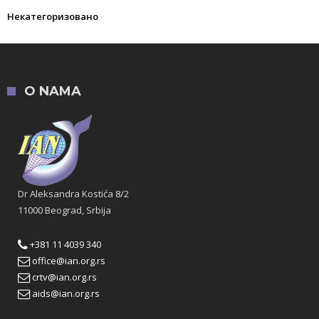
Некатегоризовано
O NAMA
Dr Aleksandra Kostića 8/2
11000 Beograd, Srbija
+381 11 4039 340
office@ian.org.rs
crtv@ian.org.rs
aids@ian.org.rs