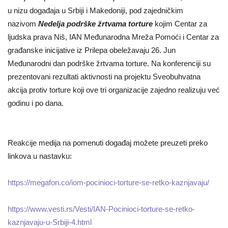
u nizu događaja u Srbiji i Makedoniji, pod zajedničkim
nazivom
Nedelja podrške žrtvama torture
kojim Centar za
ljudska prava Niš, IAN Međunarodna Mreža Pomoći i Centar za
građanske inicijative iz Prilepa obeležavaju 26. Jun
Međunarodni dan podrške žrtvama torture. Na konferenciji su
prezentovani rezultati aktivnosti na projektu Sveobuhvatna
akcija protiv torture koji ove tri organizacije zajedno realizuju već
godinu i po dana.
Reakcije medija na pomenuti događaj možete preuzeti preko
linkova u nastavku:
https://megafon.co/iom-pocinioci-torture-se-retko-kaznjavaju/
https://www.vesti.rs/Vesti/IAN-Pocinioci-torture-se-retko-
kaznjavaju-u-Srbiji-4.html