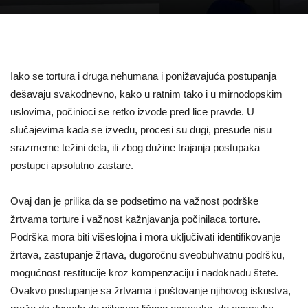
Iako se tortura i druga nehumana i ponižavajuća postupanja
dešavaju svakodnevno, kako u ratnim tako i u mirnodopskim
uslovima, počinioci se retko izvode pred lice pravde. U
slučajevima kada se izvedu, procesi su dugi, presude nisu
srazmerne težini dela, ili zbog dužine trajanja postupaka
postupci apsolutno zastare.
Ovaj dan je prilika da se podsetimo na važnost podrške
žrtvama torture i važnost kažnjavanja počinilaca torture.
Podrška mora biti višeslojna i mora uključivati identifikovanje
žrtava, zastupanje žrtava, dugoročnu sveobuhvatnu podršku,
mogućnost restitucije kroz kompenzaciju i nadoknadu štete.
Ovakvo postupanje sa žrtvama i poštovanje njihovog iskustva,