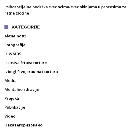
Psihosocijalna podrška svedocima/svedokinjama u procesima za
ratne zločine
KATEGORIJE
Aktuelnosti
Fotografije
HIV/AIDS
Iskustva žrtava torture
Izbeglištvo, trauma i tortura
Media
Mentalno zdravlje
Projekti
Publikacije
Video
Некатегоризовано