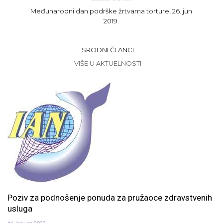
Međunarodni dan podrške žrtvama torture, 26. jun
2019.
SRODNI ČLANCI
VIŠE U AKTUELNOSTI
Poziv za podnošenje ponuda za pružaoce zdravstvenih
usluga