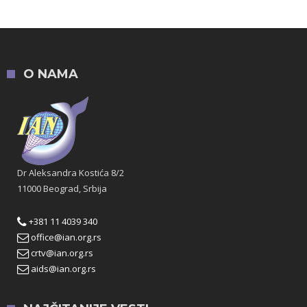
O NAMA
Dr Aleksandra Kostića 8/2
11000 Beograd, Srbija
+381 11 4039 340
office@ian.org.rs
crtv@ian.org.rs
aids@ian.org.rs