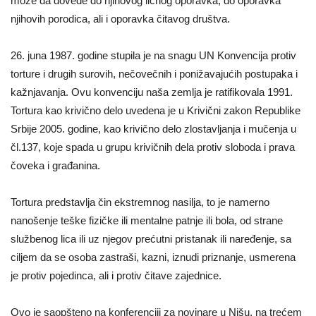
može da dovede do njihovog ličnog oporavka, do oporavka
njihovih porodica, ali i oporavka čitavog društva.
26. juna 1987. godine stupila je na snagu UN Konvencija protiv
torture i drugih surovih, nečovečnih i ponižavajućih postupaka i
kažnjavanja. Ovu konvenciju naša zemlja je ratifikovala 1991.
Tortura kao krivično delo uvedena je u Krivični zakon Republike
Srbije 2005. godine, kao krivično delo zlostavljanja i mučenja u
čl.137, koje spada u grupu krivičnih dela protiv sloboda i prava
čoveka i građanina.
Tortura predstavlja čin ekstremnog nasilja, to je namerno
nanošenje teške fizičke ili mentalne patnje ili bola, od strane
službenog lica ili uz njegov prećutni pristanak ili naređenje, sa
ciljem da se osoba zastraši, kazni, iznudi priznanje, usmerena
je protiv pojedinca, ali i protiv čitave zajednice.
Ovo je saopšteno na konferenciji za novinare u Nišu, na trećem