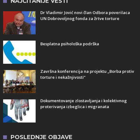
NAJČITANIJE VESTI
Dr Vladimir Jović novi član Odbora poverilaca
UN Dobrovoljnog fonda za žrtve torture
Besplatna psihološka podrška
Završna konferencija na projektu „Borba protiv
torture i nekažnjivosti“
Dokumentovanje zlostavljanja i kolektivnog
proterivanja izbeglica i migranata
POSLEDNJE OBJAVE