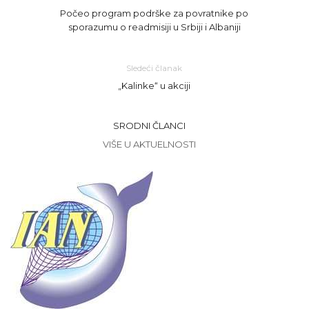
Počeo program podrške za povratnike po
sporazumu o readmisiji u Srbiji i Albaniji
Sledeći članak
„Kalinke“ u akciji
SRODNI ČLANCI
VIŠE U AKTUELNOSTI