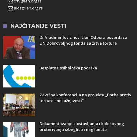
crtv@ian.org.rs
aids@ian.org.rs
NAJČITANIJE VESTI
Dr Vladimir Jović novi član Odbora poverilaca
UN Dobrovoljnog fonda za žrtve torture
Besplatna psihološka podrška
Završna konferencija na projektu „Borba protiv
torture i nekažnjivosti“
Dokumentovanje zlostavljanja i kolektivnog
proterivanja izbeglica i migranata