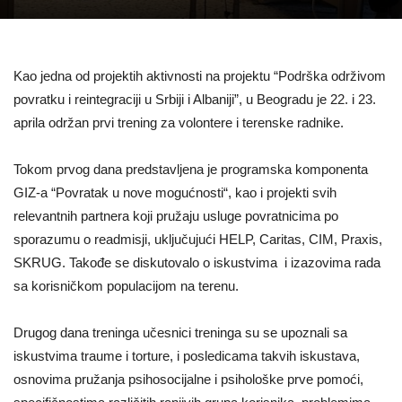
Kao jedna od projektih aktivnosti na projektu “Podrška održivom
povratku i reintegraciji u Srbiji i Albaniji”, u Beogradu je 22. i 23.
aprila održan prvi trening za volontere i terenske radnike.
Tokom prvog dana predstavljena je programska komponenta
GIZ-a “Povratak u nove mogućnosti“, kao i projekti svih
relevantnih partnera koji pružaju usluge povratnicima po
sporazumu o readmisji, uključujući HELP, Caritas, CIM, Praxis,
SKRUG. Takođe se diskutovalo o iskustvima i izazovima rada
sa korisničkom populacijom na terenu.
Drugog dana treninga učesnici treninga su se upoznali sa
iskustvima traume i torture, i posledicama takvih iskustava,
osnovima pružanja psihosocijalne i psihološke prve pomoći,