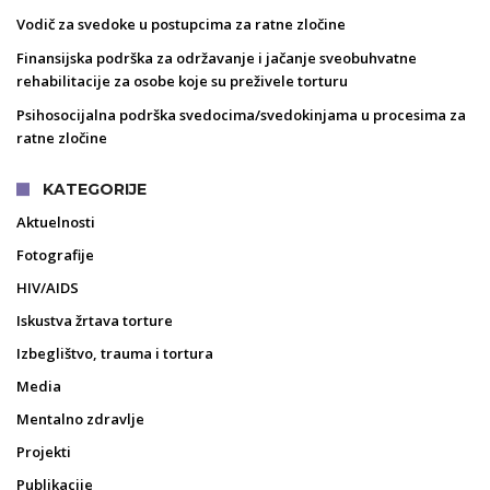
Vodič za svedoke u postupcima za ratne zločine
Finansijska podrška za održavanje i jačanje sveobuhvatne
rehabilitacije za osobe koje su preživele torturu
Psihosocijalna podrška svedocima/svedokinjama u procesima za
ratne zločine
KATEGORIJE
Aktuelnosti
Fotografije
HIV/AIDS
Iskustva žrtava torture
Izbeglištvo, trauma i tortura
Media
Mentalno zdravlje
Projekti
Publikacije