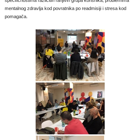
specifičnostima različitih ranjivih grupa korisnika, problemima
mentalnog zdravlja kod povratnika po readmisiji i stresa kod
pomagača.