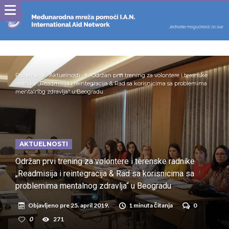
Početna
Aktuelnosti
Održan prvi trening za volontere i terenske
radnike „Readmisija i reintegracija & Rad sa korisnicima sa problemima
mentalnog zdravlja“ u Beogradu
AKTUELNOSTI
Održan prvi trening za volontere i terenske radnike
„Readmisija i reintegracija & Rad sa korisnicima sa
problemima mentalnog zdravlja“ u Beogradu
Objavljeno pre
25. april 2019.
1 minuta čitanja
0
0
271