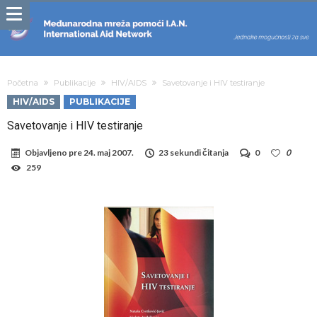
Početna
Publikacije
HIV/AIDS
Savetovanje i HIV testiranje
HIV/AIDS
PUBLIKACIJE
Savetovanje i HIV testiranje
Objavljeno pre
24. maj 2007.
23 sekundi čitanja
0
0
259