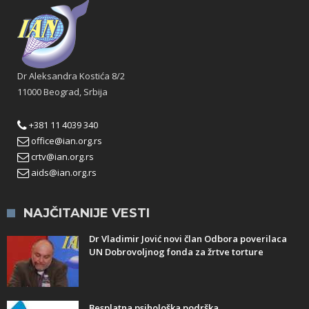
Dr Aleksandra Kostića 8/2
11000 Beograd, Srbija
+381 11 4039 340
office@ian.org.rs
crtv@ian.org.rs
aids@ian.org.rs
NAJČITANIJE VESTI
Dr Vladimir Jović novi član Odbora poverilaca
UN Dobrovoljnog fonda za žrtve torture
Besplatna psihološka podrška