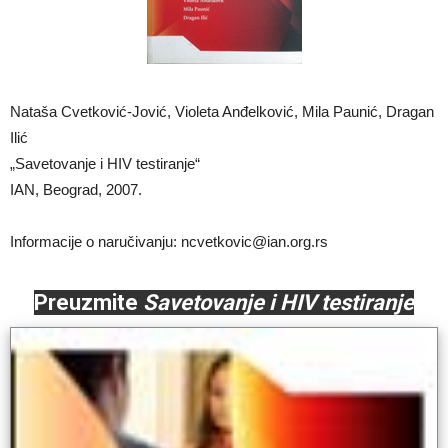
Nataša Cvetković-Jović, Violeta Anđelković, Mila Paunić, Dragan
Ilić
„Savetovanje i HIV testiranje“
IAN, Beograd, 2007.
Informacije o naručivanju: ncvetkovic@ian.org.rs
Preuzmite
Savetovanje i HIV testiranje