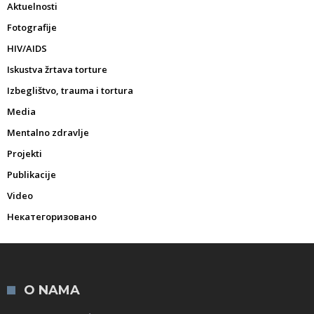
Aktuelnosti
Fotografije
HIV/AIDS
Iskustva žrtava torture
Izbeglištvo, trauma i tortura
Media
Mentalno zdravlje
Projekti
Publikacije
Video
Некатегоризовано
O NAMA