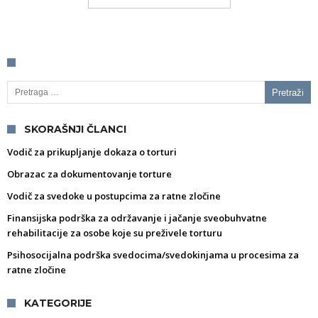
Pretraga za:
SKORAŠNJI ČLANCI
Vodič za prikupljanje dokaza o torturi
Obrazac za dokumentovanje torture
Vodič za svedoke u postupcima za ratne zločine
Finansijska podrška za održavanje i jačanje sveobuhvatne
rehabilitacije za osobe koje su preživele torturu
Psihosocijalna podrška svedocima/svedokinjama u procesima za
ratne zločine
KATEGORIJE