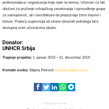
profesionalaca i organizacija koje rade na terenu. Učesnici će biti
obučeni za pružanje vršnjačkog savetovanja i sprovođenje grupa
za samopomoć, ali i senzibilisani da prepoznaju žrtve traume i
torture. Prateća supervizija od strane iskusnih psihologa biće
dostupna svim učesnicima obuke.
Donator:
UNHCR Srbija
Trajanje projekta:
1. januar 2018 – 31. decembar 2019
Kontakt osoba:
Biljana Petrović
bpetrovic@ian.org.rs
Prethodni članak