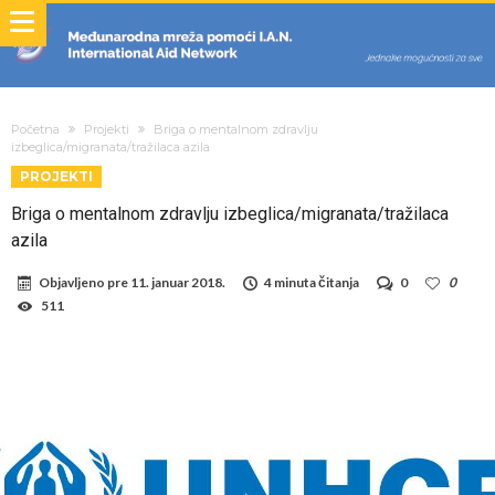
Početna
Projekti
Briga o mentalnom zdravlju
izbeglica/migranata/tražilaca azila
PROJEKTI
Briga o mentalnom zdravlju izbeglica/migranata/tražilaca
azila
Objavljeno pre
11. januar 2018.
4 minuta čitanja
0
0
511