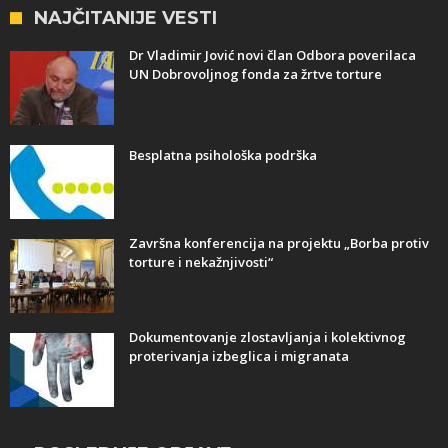
NAJČITANIJE VESTI
Dr Vladimir Jović novi član Odbora poverilaca
UN Dobrovoljnog fonda za žrtve torture
Besplatna psihološka podrška
Završna konferencija na projektu „Borba protiv
torture i nekažnjivosti“
Dokumentovanje zlostavljanja i kolektivnog
proterivanja izbeglica i migranata