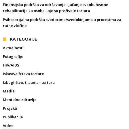
Finansijska podrška za održavanje i jačanje sveobuhvatne
rehabilitacije za osobe koje su preživele torturu
Psihosocijalna podrška svedocima/svedokinjama u procesima za
ratne zločine
KATEGORIJE
Aktuelnosti
Fotografije
HIV/AIDS
Iskustva žrtava torture
Izbeglištvo, trauma i tortura
Media
Mentalno zdravlje
Projekti
Publikacije
Video