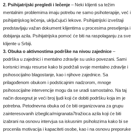
2. Psihijatrijski pregledi i lečenje
– Neki klijenti sa težim
mentalnim problemima imaju potrebu ne samo psihoterapije, već i
psihijatrijskog lečenja, uključujući lekove. Psihijatrijski izveštaji
predstavljaju važan dokument klijentima u procesima preseljenja i
dobijanja azila. Psihijatrijska pomoć će biti na raspolaganju za sve
klijente u Srbiji.
3. Obuka o aktivnostima podrške na nivou zajednice
–
podrška u zajednici i mentalno zdravlje su usko povezani. Sami
korisnici imaju resurse kako bi podržali svoje mentalno zdravlje i
psihosocijalno blagostanje, kao i njihove zajednice. Sa
prilagođenom obukom i podsticajnim nadzorom, mnoge
psihosocijalne intervencije mogu da se uradi samostalno. Na taj
način dosegnut je veći broj ljudi koji će dobiti podršku koja im je
potrebna. Petodnevna obuka od će biti organizovana za grupu
zainteresovanih izbeglica/migranata7tražioca azila koji će biti
izabrani na osnovu intervjua sa iskusnim psiholozima kako bi se
procenila motivacija i kapaciteti osobe, kao i na osnovu preporuke