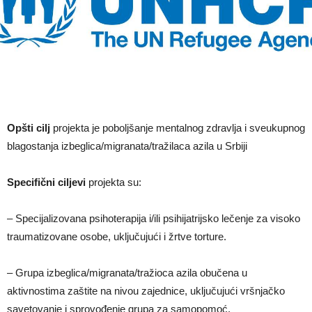
Opšti cilj
projekta je poboljšanje mentalnog zdravlja i sveukupnog
blagostanja izbeglica/migranata/tražilaca azila u Srbiji
Specifični ciljevi
projekta su:
– Specijalizovana psihoterapija i/ili psihijatrijsko lečenje za visoko
traumatizovane osobe, uključujući i žrtve torture.
– Grupa izbeglica/migranata/tražioca azila obučena u
aktivnostima zaštite na nivou zajednice, uključujući vršnjačko
savetovanje i sprovođenje grupa za samopomoć.