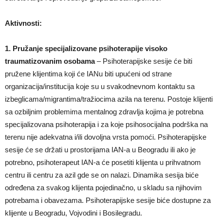
Aktivnosti:
1. Pružanje specijalizovane psihoterapije visoko
traumatizovanim osobama
– Psihoterapijske sesije će biti
pružene klijentima koji će IANu biti upućeni od strane
organizacija/institucija koje su u svakodnevnom kontaktu sa
izbeglicama/migrantima/tražiocima azila na terenu. Postoje klijenti
sa ozbiljnim problemima mentalnog zdravlja kojima je potrebna
specijalizovana psihoterapija i za koje psihosocijalna podrška na
terenu nije adekvatna i/ili dovoljna vrsta pomoći. Psihoterapijske
sesije će se držati u prostorijama IAN-a u Beogradu ili ako je
potrebno, psihoterapeut IAN-a će posetiti klijenta u prihvatnom
centru ili centru za azil gde se on nalazi. Dinamika sesija biće
određena za svakog klijenta pojedinačno, u skladu sa njihovim
potrebama i obavezama. Psihoterapijske sesije biće dostupne za
klijente u Beogradu, Vojvodini i Bosilegradu.