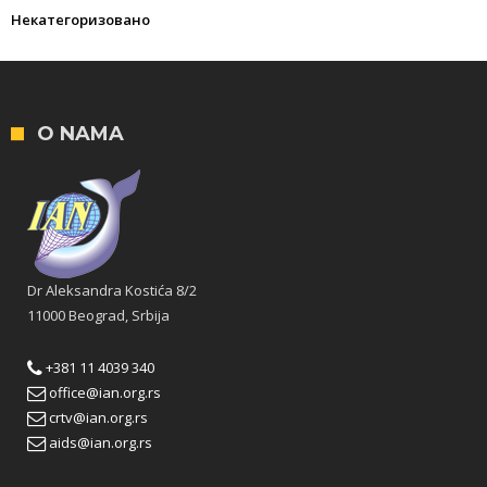
Некатегоризовано
O NAMA
Dr Aleksandra Kostića 8/2
11000 Beograd, Srbija
+381 11 4039 340
office@ian.org.rs
crtv@ian.org.rs
aids@ian.org.rs