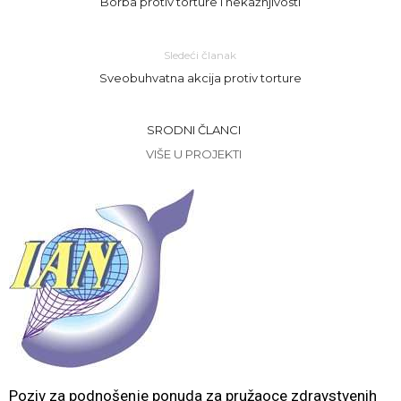
Borba protiv torture i nekažnjivosti
Sledeći članak
Sveobuhvatna akcija protiv torture
SRODNI ČLANCI
VIŠE U PROJEKTI
Poziv za podnošenje ponuda za pružaoce zdravstvenih