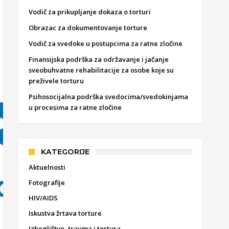
Vodič za prikupljanje dokaza o torturi
Obrazac za dokumentovanje torture
Vodič za svedoke u postupcima za ratne zločine
Finansijska podrška za održavanje i jačanje
sveobuhvatne rehabilitacije za osobe koje su
preživele torturu
Psihosocijalna podrška svedocima/svedokinjama
u procesima za ratne zločine
KATEGORIJE
Aktuelnosti
Fotografije
HIV/AIDS
Iskustva žrtava torture
Izbeglištvo, trauma i tortura