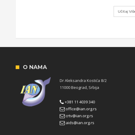
Učitaj Vi
O NAMA
Dr Aleksandra Kostića 8/2
11000 Beograd, Srbija
+381 11 4039 340
office@ian.org.rs
crtv@ian.org.rs
aids@ian.org.rs