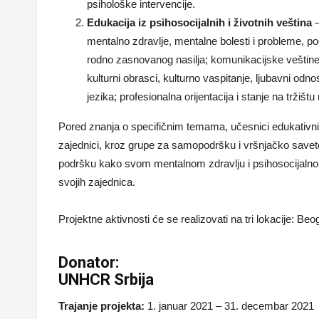
psihološke intervencije.
Edukacija iz psihosocijalnih i životnih veština
–
mentalno zdravlje, mentalne bolesti i probleme, po
rodno zasnovanog nasilja; komunikacijske veštine,
kulturni obrasci, kulturno vaspitanje, ljubavni odn
jezika; profesionalna orijentacija i stanje na tržištu
Pored znanja o specifičnim temama, učesnici edukativnih
zajednici, kroz grupe za samopodršku i vršnjačko savet
podršku kako svom mentalnom zdravlju i psihosocijalnom
svojih zajednica.
Projektne aktivnosti će se realizovati na tri lokacije: Beo
Donator:
UNHCR Srbija
Trajanje projekta:
1. januar 2021 – 31. decembar 2021