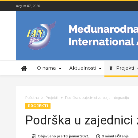
avgust 07, 2026
O nama
Aktuelnosti
Projekti
Početna
Projekti
Podrška u zajednici za bolju integraciju
PROJEKTI
Podrška u zajednici 
Objavljeno pre
18. januar 2021.
3 minuta čitanja