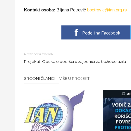
Kontakt osoba:
Biljana Petrović
bpetrovic@ian.org.rs
Podeli na Facebook
Prethodni članak
Projekat: Obuka o podršci u zajednici za tražioce azila
SRODNI ČLANCI
VIŠE U PROJEKTI