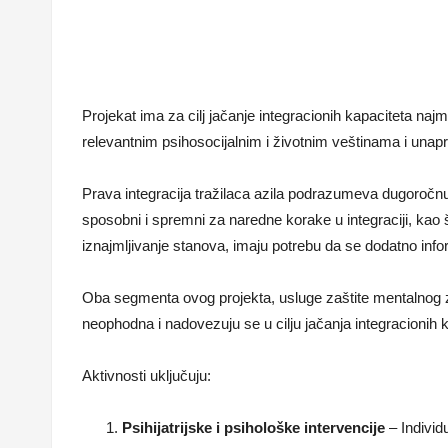
Projekat ima za cilj jačanje integracionih kapaciteta naj
relevantnim psihosocijalnim i životnim veštinama i unap
Prava integracija tražilaca azila podrazumeva dugoročnu 
sposobni i spremni za naredne korake u integraciji, kao š
iznajmljivanje stanova, imaju potrebu da se dodatno info
Oba segmenta ovog projekta, usluge zaštite mentalnog zd
neophodna i nadovezuju se u cilju jačanja integracionih ka
Aktivnosti uključuju:
Psihijatrijske i psihološke intervencije
– Individ