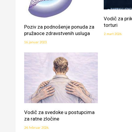
Vodič za pri
torturi
Poziv za podnošenje ponuda za
pružaoce zdravstvenih usluga
2. mart 2026.
16. januar 2023.
Vodič za svedoke u postupcima
za ratne zločine
24. februar 2026.