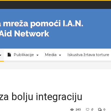
Publikacije
Media
Iskustva žrtava torture
za bolju integraciju
245
0
0