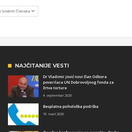
še Srodnih Članaka
NAJČITANIJE VESTI
Dr Vladimir Jović novi član Odbora
poverilaca UN Dobrovoljnog fonda za
žrtve torture
4. septembar 2020.
Besplatna psihološka podrška
19. mart 2020.