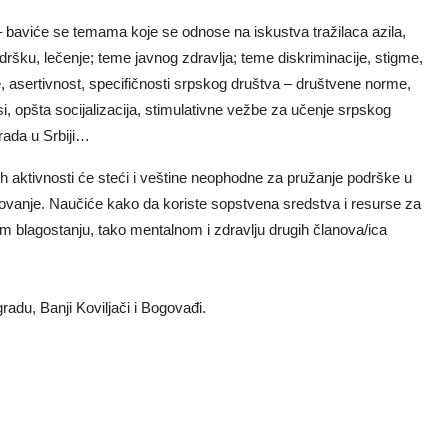
 baviće se temama koje se odnose na iskustva tražilaca azila,
dršku, lečenje; teme javnog zdravlja; teme diskriminacije, stigme,
 asertivnost, specifičnosti srpskog društva – društvene norme,
osi, opšta socijalizacija, stimulativne vežbe za učenje srpskog
 rada u Srbiji…
 aktivnosti će steći i veštine neophodne za pružanje podrške u
ovanje. Naučiće kako da koriste sopstvena sredstva i resurse za
 blagostanju, tako mentalnom i zdravlju drugih članova/ica
gradu, Banji Koviljači i Bogovađi.