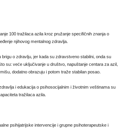
manje 100 tražilaca azila kroz pružanje specifičnih znanja o
ređenje njihovog mentalnog zdravlja.
brigu o zdravlju, jer kada su zdravstveno stabilni, onda su
to su: veće uključivanje u društvo, napuštanje centara za azil,
rmišu, dodatno obrazuju i potom traže stabilan posao.
ravlja i edukacija o psihosocijalnim i životnim veštinama su
paciteta tražilaca azila.
ualne psihijatrijske intervencije i grupne psihoterapeutske i